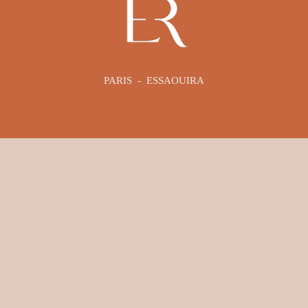
PARIS  -  ESSAOUIRA
WhatsApp: +33 (6) 64 70 39 13
contact@emmanuelle-robert.com
Les offres
Me connaître
Séances
Parcours